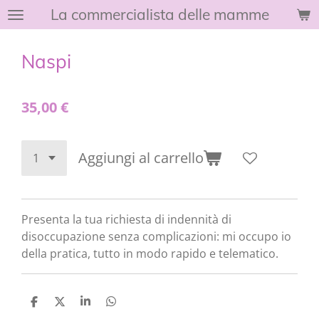
La commercialista delle mamme
Vai
al
contenuto
Naspi
principale
35,00 €
Aggiungi al carrello
Presenta la tua richiesta di indennità di
disoccupazione senza complicazioni: mi occupo io
della pratica, tutto in modo rapido e telematico.
C
C
C
C
o
o
o
o